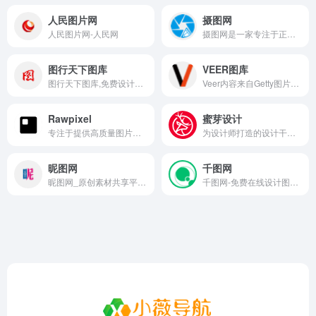
人民图片网
摄图网
人民图片网-人民网
摄图网是一家专注于正版摄影高清图片素材免费下载的图库作品网站,提供手绘插画,海报,ppt模板,科技,城市,商务,建筑,风景,美食,家居,外景,背景等好看的图片设计素材大全可供下载。摄图摄影师5000+入驻并进行交流成长，百万图片量和设计师在这里找到满意的图片素材和设计灵感!
图行天下图库
VEER图库
图行天下图库,免费设计素材共享下载平台。提供海量免费素材,摄影作品,设计素材,视频素材,ppt模板,PSD源文件,矢量图,AI,CDR,EPS等多种高清图片素材免费下载，图行天下中国素材共享平台
Veer内容来自Getty图片社旗下的微利网站鼻祖iStock，拥有1.8亿优质正版图片和视频资源，包含图片、插画、矢量图、设计素材等，100%正版，单张低至4元，永久商用使用权。
Rawpixel
蜜芽设计
专注于提供高质量图片素材的在线平台
为设计师打造的设计干货知识和优质设计资源下载，为您的设计之路助力，专注分享UI素材，平面设计，教程，样机，字体，PSD模板等，提升设计出图生产力，帮助设计师、创作人员寻找高质量、创意设计资源的平台。
昵图网
千图网
昵图网_原创素材共享平台.图片素材图库提供海量原创素材,图片下载,摄影作品,设计素材,视频素材,ppt模板,PSD源文件,矢量图,AI,CDR,EPS等高清图片下载.
千图网-免费在线设计图片素材网站-正版商用素材图库模板大全