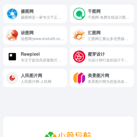
摄图网
千图网
摄图网是一家专注于正版摄影高清图片素材免费下载的图库作品网站,提供手绘插画,海报,ppt模板,科技,城市,商务,建筑,风景,美食,家居,外景,背景等好看的图片设计素材大全可供下载。摄图摄影师5000+入驻并进行交流成长，百万图片量和设计师在这里找到满意的图片素材和设计灵感!
千图网-免费在线设计图片素材网站-正版商用素材图库模板大全
设图网
汇图网
设图网(www.shetu66.com)-原创素材分享平台.设计素材图库提供海量原创素材图片下载,设计素材,文化墙素材,摄影作品,ppt模板,免抠元素,矢量图,AI,CDR,EPS等高清图片下载
汇图网汇聚众多优秀摄影师设计师,提供海量PS素材,AI/eps/cdr矢量元素,png免扣素材,ppt模板,c4d样机,cad制图,max模型,平面海报,字体设计,婚礼效果图,包装设计,UI设计,logo设计,网页模板,电商素材,花型印花,视频模板,美食摄影,文物藏品摄影,风光摄影,插画漫画,舞台背景,美陈雕塑,还有公益海报,公益图片等免费素材,千万精美图片设计素材等你来下载,买图卖图就上汇图！
Rawpixel
蜜芽设计
专注于提供高质量图片素材的在线平台
为设计师打造的设计干货知识和优质设计资源下载，为您的设计之路助力，专注分享UI素材，平面设计，教程，样机，字体，PSD模板等，提升设计出图生产力，帮助设计师、创作人员寻找高质量、创意设计资源的平台。
人民图片网
美景图片网
人民图片网-人民网
美景图片网为您提供各类图片大全及下载，包括风景图片、背景图片、人物图片、美食图片、唯美图片、汽车图片、头像图片、手抄报图片等图片以及相关的各种素材。