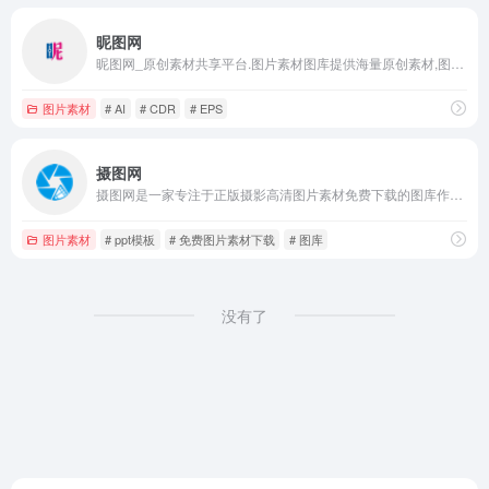
昵图网
昵图网_原创素材共享平台.图片素材图库提供海量原创素材,图片下载,摄影作品,设计素材,视频素材,ppt模板,PSD源文件,矢量图,AI,CDR,EPS等高清图片下载.
图片素材
# AI
# CDR
# EPS
摄图网
摄图网是一家专注于正版摄影高清图片素材免费下载的图库作品网站,提供手绘插画,海报,ppt模板,科技,城市,商务,建筑,风景,美食,家居,外景,背景等好看的图片设计素材大全可供下载。摄图摄影师5000+入驻并进行交流成长，百万图片量和设计师在这里找到满意的图片素材和设计灵感!
图片素材
# ppt模板
# 免费图片素材下载
# 图库
没有了