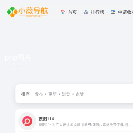
首页
排行榜
申请收
png图片
共 3 篇网址
排序
发布
更新
浏览
点赞
搜图114
搜图114为广大设计师提供海量PNG图片素材免费下载,包括png图片,png素材,png图标,高清png,免抠元素,设计元素,免费png下载,透明png背景,等更多优质png图片素材免费下载。