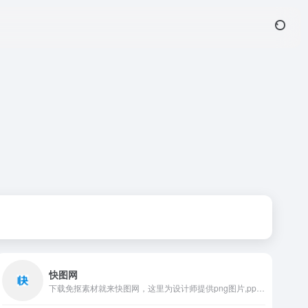
快图网
下载免抠素材就来快图网，这里为设计师提供png图片,ppt素材,ps素材,站长素材,psd素材,背景素材,水墨素材,边框素材,图标素材,花边素材,空间素材,海报素材,ppt图片素材,微信素材,p图素材,人物素材,相框素材等。下快图素材，成天下设计。