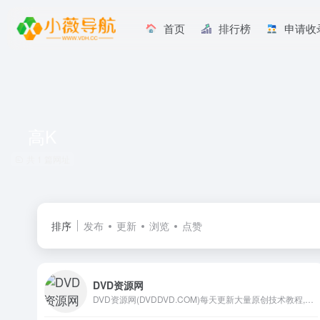
首页
排行榜
申请收
高K
共 1 篇网址
排序
发布
更新
浏览
点赞
DVD资源网
DVD资源网(DVDDVD.COM)每天更新大量原创技术教程,线报活动,QQ软件等,欢迎各位基佬访问学习,给QQ爱好者们带来一个绿色温馨快乐的娱乐家园。