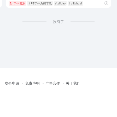
字体资源
# PS字体免费下载
# zitidao
# zitixiazai
没有了
友链申请
免责声明
广告合作
关于我们