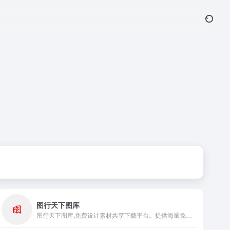
图行天下图库
图行天下图库,免费设计素材共享下载平台。提供海量免费素材,摄影作品,设计素材,视频素材,ppt模板,PSD源文件,矢量图,AI,CDR,EPS等多种高清图片素材免费下载，图行天下中国素材共享平台