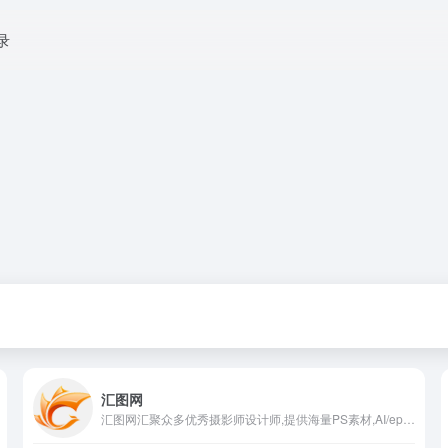
录
汇图网
汇图网汇聚众多优秀摄影师设计师,提供海量PS素材,AI/eps/cdr矢量元素,png免扣素材,ppt模板,c4d样机,cad制图,max模型,平面海报,字体设计,婚礼效果图,包装设计,UI设计,logo设计,网页模板,电商素材,花型印花,视频模板,美食摄影,文物藏品摄影,风光摄影,插画漫画,舞台背景,美陈雕塑,还有公益海报,公益图片等免费素材,千万精美图片设计素材等你来下载,买图卖图就上汇图！