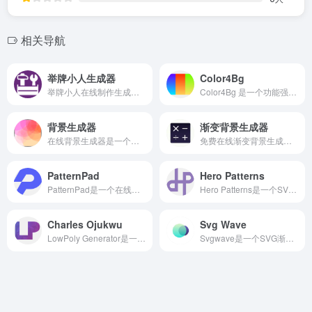
相关导航
举牌小人生成器
Color4Bg
举牌小人在线制作生成器使用比较简单，只要打开举牌小人在线制作生成网站，输入需要制作的文字内容，点击生成，即可制作出举着输入内容文字的举牌小人图片。
Color4Bg 是一个功能强大且免费的在线工具，专注于生成酷炫、抽象的动态背景。它为设计师、开发者以及需要个性化视觉效果的用户提供了多种实用功能和选项。
背景生成器
渐变背景生成器
在线背景生成器是一个免费在线创建和生成随机的超大背景图片的网站。在线背景生成器是一个免费的在线图像生成器，它使用好几种不同的模板和样式来生成独特的创意超大分辨率图片，可以很好的帮助设计师来快速解决问题。
免费在线渐变背景生成器(Gradient Generator)，支持自定义色彩混合、可视化角度控制、图片叠加与4K高清壁纸下载。
PatternPad
Hero Patterns
PatternPad是一个在线创建背景图案的设计工具，借助PatternPad可以创建无穷无尽而且独一无二的有趣图案。您也可以自己调整，只需要简单的颜色和几何形状，就可以创造出数百万种美丽的背景。让你从创意到设计，只需要简单几秒钟一键生成独特背景图案，帮助你节省时间和金钱。PatternPad还提供很多种自定义参数，可导出SVG矢量格式，用于任何途径的设计包括商业用途。
Hero Patterns是一个SVG背景图案在线生成工具，提供上百款类型的背景图案模式，你可以通过调整两种颜色和透明度来设计自己喜欢 SVG 背景素材。网站总体的背景图案的风格是偏向纹理、低调的，通过简单的调整颜色和透明度，就可以变成全新风格的背景。通过Hero Patterns制作下载的SVG格式后，你还可以通过Ai或者Sketch里再次编辑。
Charles Ojukwu
Svg Wave
LowPoly Generator是一个免费的几何多边形背景在线生成器。快速的制作几何多边形背景图片。可以通过渐变颜色或者图像生成有趣的多边形背景，一键就可以将你的图像变成多边形风格。可以选择常规尺寸，比如苹果手机、谷歌手机、以及常见的PC端尺寸，也可以自定义尺寸。可以对几何多边形进行设置，比如方差、抖动、深度、多边形大小。同时还可以调整颜色，也可以通过预设调色板进行创作，制作完成后一键下载多边形图案。
Svgwave是一个SVG渐变波浪图案生成器，用户可以自定义所需的波浪密度、层次、高度比例、渐变颜色、以及波浪样式。网站生成图形的每一次调整都会实时的体现出来，让用户拥有最佳的调整视觉，图形完成后，即可获得SVG图形的代码或直接下载图形的PNG文件。