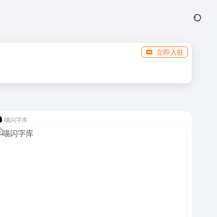
立即入驻
喵闪字库