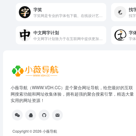
字笑
找
字笑网是专业的字体包下载、在线设计艺术字体的网站，支持免费下载字体包，用户只需要输入要生成艺术字体的文案选择各种特效，与商用字体即可一健生成转换艺术字体。方便，快捷。
中文网字计划
字
中文网字计划致力于在互联网中提供更加便捷实用的全字符集中文渲染方案。我们通过精巧设计的字体分包方式，将庞大的字体文件切割为多个小型静态分包部署于云端，在全网领域内都可快捷、稳定地进行加载，提高中文字体在网络中的流通体验！
小薇导航（WWW.VDH.CC）是个聚合网址导航，给您最好的互联
网搜索功能和网址收集体验，拥有超强的聚合搜索引擎，精选大量
实用的网址资源！
Copyright © 2026
小薇导航