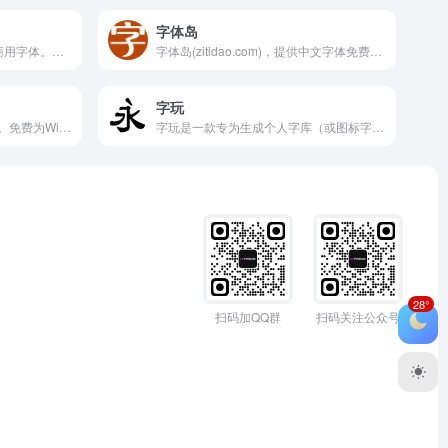
字体岛
iFonts字体助手是405款免费商用字体。设计师字体管理神器
字体岛(zitidao.com)，提供中文字体免费下载、英文字体免费下载、字体转换器，领先的免费字体下载网站！
字玩
Fonts2u 提供大量的免费字体。免费为Windows和Mac系统下载免费的字体。
字玩是一款专为生成个人字库（或图标字库）而设计的开源创意工具。该工具通过提供一系列图形编辑功能，如钢笔工具，使用户能够轻松绘制字形，并最终导出为OTF字体文件。字玩的特色之一是其对图片导入的支持，允许用户从图片中提取字形，同时，它还提供了自定义字形组件的功能，进一步增强了用户的创作自由度。
28°
扫码加QQ群
扫码关注公众号