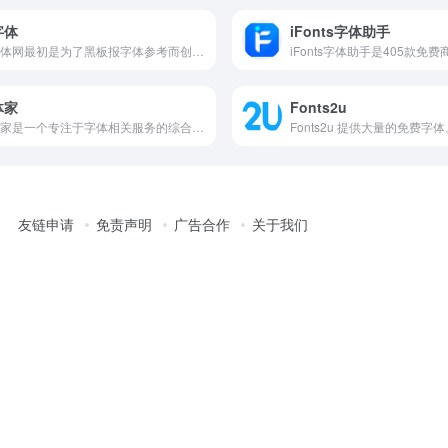
字体
iFonts字体助手
找字体网最初是为了黑板报字体参考而创造，现在找字体网已经成为了互联网世界最流行的艺术字体在线生成器工具网站，提供了字体识别.pop字体转换器.英文字体.手机字体大小怎么调.毛笔字体.手写字体.正楷字体.楷书字体，找字体网作为互联网第一款字体转换器一直忠诚且稳定免费的为您服务，期待您的建议！
体家
Fonts2u
字体家是一个专注于字体相关服务的综合性平台。
友链申请
免责声明
广告合作
关于我们